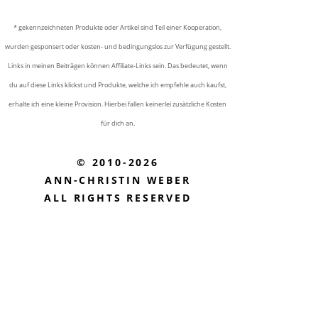
* gekennzeichneten Produkte oder Artikel sind Teil einer Kooperation,
wurden gesponsert oder kosten- und bedingungslos zur Verfügung gestellt.
Links in meinen Beiträgen können Affiliate-Links sein. Das bedeutet, wenn
du auf diese Links klickst und Produkte, welche ich empfehle auch kaufst,
erhalte ich eine kleine Provision. Hierbei fallen keinerlei zusätzliche Kosten
für dich an.
© 2010-2026
ANN-CHRISTIN WEBER
ALL RIGHTS RESERVED