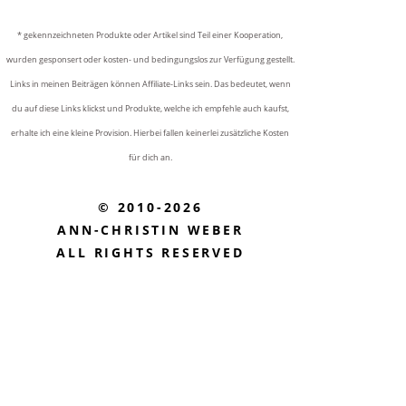
* gekennzeichneten Produkte oder Artikel sind Teil einer Kooperation,
wurden gesponsert oder kosten- und bedingungslos zur Verfügung gestellt.
Links in meinen Beiträgen können Affiliate-Links sein. Das bedeutet, wenn
du auf diese Links klickst und Produkte, welche ich empfehle auch kaufst,
erhalte ich eine kleine Provision. Hierbei fallen keinerlei zusätzliche Kosten
für dich an.
© 2010-2026
ANN-CHRISTIN WEBER
ALL RIGHTS RESERVED