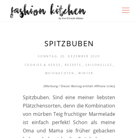
SPITZBUBEN
SONNTAG, 20. DEZEMBER 2020
,
,
,
COOKIES & KEKSE
REZEPTE
SAISONELLES
,
WEIHNACHTEN
WINTER
{Werbung / Dieser Beitrag enthält Affiliate Links}
Spitzbuben. Sind eine meiner liebsten
Plätzchensorten, denn die Kombination
von mürben Teig fruchtiger Marmelade
ist einfach perfekt! Schon als meine
Oma und Mama sie früher gebacken