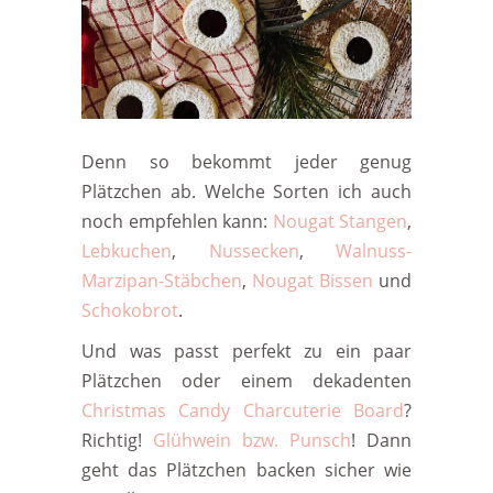
Denn so bekommt jeder genug
Plätzchen ab. Welche Sorten ich auch
noch empfehlen kann:
Nougat Stangen
,
Lebkuchen
,
Nussecken
,
Walnuss-
Marzipan-Stäbchen
,
Nougat Bissen
und
Schokobrot
.
Und was passt perfekt zu ein paar
Plätzchen oder einem dekadenten
Christmas Candy Charcuterie Board
?
Richtig!
Glühwein bzw. Punsch
! Dann
geht das Plätzchen backen sicher wie