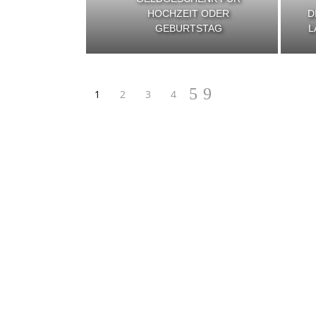
HOCHZEIT ODER
D
GEBURTSTAG
L
1
2
3
4