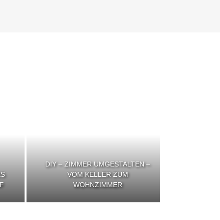
DIY – ZIMMER UMGESTALTEN –
ES
VOM KELLER ZUM
F
WOHNZIMMER