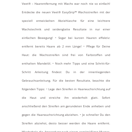
Veet® – Haarentfernung mit Wachs war noch nie so einfach!
Entdecke die neuen Veet® EasyGrip™ Wachsstreifen mit der
speziell entwickelten Abziehlasche für eine leichtere
Wachstechnik und seidenglatte Resultate in nur einer
einfachen Bewegung! • Sogar bei kurzen Haaren effektiv:
entfernt bereits Haare ab 2 mm Länge! • Pflege für Deine
Haut: die Wachsstreifen sind frei von Farbstoffen und
enthalten Mandelöl. • Noch mehr Tipps und eine Schritt-für-
Schritt Anleitung findest Du in der innenliegenden
Gebrauchsanleitung. Für die besten Resultate, beachte die
folgenden Tipps: • Lege den Streifen in Haarwuchsrichtung auf
die Haut und streiche ihn wiederholt glatt. Sofort
anschließend den Streifen am gerundeten Ende anheben und
gegen die Haarwuchsrichtung abziehen. • Je schneller Du den
Streifen abziehst, desto besser werden die Haare entfernt.
Wiederhole die Anwendung nach einem regelmäßigen Muster.