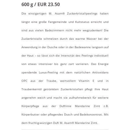
600 g / EUR 23.50
Die einzigartigen M. Asam® Zuckerkristallpeelings haben
längst eine große Fangemeinde und Kultstatus erreicht und
sind aus vielen Badezimmern nicht mehr wegzudenken! Die
Zuckerkristalle schmelzen durch das warme Wasser bei der
Anwendung in der Dusche oder in der Badewanne langsam auf
der Haut – so lässt sich die Intensität des Peelings individuell
von etwas intensiver bis ganz zart variieren. Das Energie
spendende Luxus-Peeling mit dem natürlichen Antioxidans
OPC aus der Traube, wertvollem Vitamin E und in
Traubenkernöl getränkten Zuckerkristallen pflegt Ihre Haut
angenehm weich und macht sie aufnahmebereit für weitere
Körperpflege aus der Duftlinie Mandarine Zimt z.B.
Körperbutter oder pflegendes Dusch und Badekonzentrat. Mit
dem fruchtig-würzigen Duft M. Asam® Mandarine Zimt.