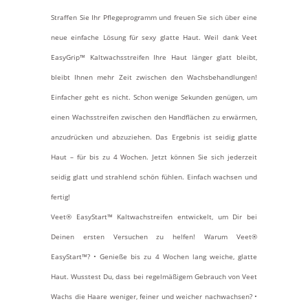
Straffen Sie Ihr Pflegeprogramm und freuen Sie sich über eine
neue einfache Lösung für sexy glatte Haut. Weil dank Veet
EasyGrip™ Kaltwachsstreifen Ihre Haut länger glatt bleibt,
bleibt Ihnen mehr Zeit zwischen den Wachsbehandlungen!
Einfacher geht es nicht. Schon wenige Sekunden genügen, um
einen Wachsstreifen zwischen den Handflächen zu erwärmen,
anzudrücken und abzuziehen. Das Ergebnis ist seidig glatte
Haut – für bis zu 4 Wochen. Jetzt können Sie sich jederzeit
seidig glatt und strahlend schön fühlen. Einfach wachsen und
fertig!
Veet® EasyStart™ Kaltwachstreifen entwickelt, um Dir bei
Deinen ersten Versuchen zu helfen! Warum Veet®
EasyStart™? • Genieße bis zu 4 Wochen lang weiche, glatte
Haut. Wusstest Du, dass bei regelmäßigem Gebrauch von Veet
Wachs die Haare weniger, feiner und weicher nachwachsen? •