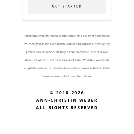
GET STARTED
* gekennzeichneten Produkte oder Artikel sind Teil einer Kooperation,
wurden gesponsert oder kosten- und bedingungslos zur Verfügung
gestellt. Links in meinen Beiträgen können Affiliate-Links sein. Das
bedeutet, wenn du auf diese Links klickst und Produkte, welche ich
empfehle auch kaufst, erhalte ich eine kleine Provision. Hierbei fallen
keinerlei zusätzliche Kosten für dich an.
© 2010-2026
ANN-CHRISTIN WEBER
ALL RIGHTS RESERVED