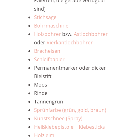
Paletten, die gerade verfügbar
sind)
Stichsäge
Bohrmaschine
Holzbohrer
bzw.
Astlochbohrer
oder
Vierkantlochbohrer
Brecheisen
Schleifpapier
Permanentmarker oder dicker
Bleistift
Moos
Rinde
Tannengrün
Sprühfarbe (grün, gold, braun)
Kunstschnee (Spray)
Heißklebepistole + Klebesticks
Holzleim