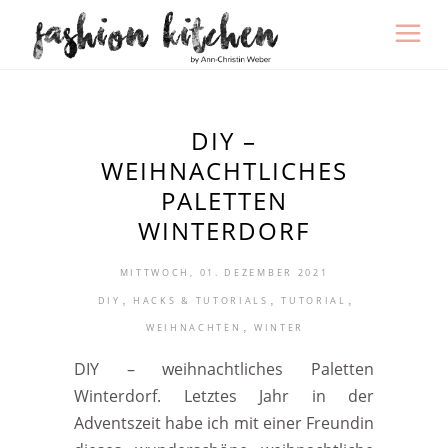
DIY –
WEIHNACHTLICHES
PALETTEN
WINTERDORF
MITTWOCH, 01. DEZEMBER 2021
,
,
,
DIY
HACKS & TUTORIALS
TUTORIAL
,
WEIHNACHTEN
WINTER
DIY – weihnachtliches Paletten
Winterdorf. Letztes Jahr in der
Adventszeit habe ich mit einer Freundin