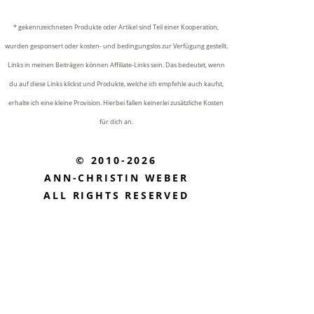
* gekennzeichneten Produkte oder Artikel sind Teil einer Kooperation,
wurden gesponsert oder kosten- und bedingungslos zur Verfügung gestellt.
Links in meinen Beiträgen können Affiliate-Links sein. Das bedeutet, wenn
du auf diese Links klickst und Produkte, welche ich empfehle auch kaufst,
erhalte ich eine kleine Provision. Hierbei fallen keinerlei zusätzliche Kosten
für dich an.
© 2010-2026
ANN-CHRISTIN WEBER
ALL RIGHTS RESERVED