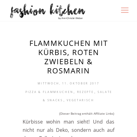
FLAMMKUCHEN MIT
KÜRBIS, ROTEN
ZWIEBELN &
ROSMARIN
MITTWOCH, 11. OKTOBER 2017
,
,
PIZZA & FLAMMKUCHEN
REZEPTE
SALATE
,
& SNACKS
VEGETARISCH
{Dieser Beitrag enthält Affiliate Links}
Kürbisse wohin man sieht! Und das
nicht nur als Deko, sondern auch auf