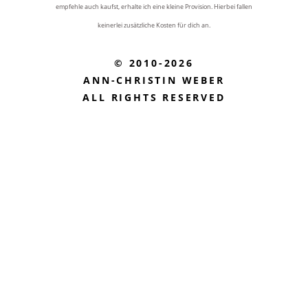
empfehle auch kaufst, erhalte ich eine kleine Provision. Hierbei fallen
keinerlei zusätzliche Kosten für dich an.
© 2010-2026
ANN-CHRISTIN WEBER
ALL RIGHTS RESERVED