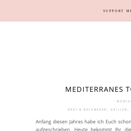
SUPPORT M
Outfits
Haus
Instagram Looks
Garten
DIY
Outfits
Haus
Weihnacht
Instagram Looks
Garten
DIY
Weihnacht
MEDITERRANES 
MONTAG
,
,
BROT & BACKWAREN
GRILLEN
Anfang diesen Jahres habe ich Euch scho
aufgeschrieben. Heute bekommt Ihr die