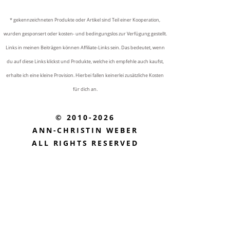
* gekennzeichneten Produkte oder Artikel sind Teil einer Kooperation,
wurden gesponsert oder kosten- und bedingungslos zur Verfügung gestellt.
Links in meinen Beiträgen können Affiliate-Links sein. Das bedeutet, wenn
du auf diese Links klickst und Produkte, welche ich empfehle auch kaufst,
erhalte ich eine kleine Provision. Hierbei fallen keinerlei zusätzliche Kosten
für dich an.
© 2010-2026
ANN-CHRISTIN WEBER
ALL RIGHTS RESERVED