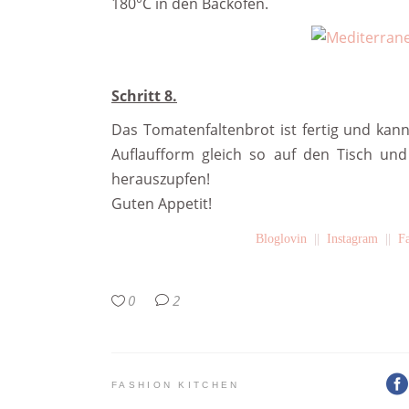
180°C in den Backofen.
Schritt 8.
Das Tomatenfaltenbrot ist fertig und kann
Auflaufform gleich so auf den Tisch und
herauszupfen!
Guten Appetit!
Bloglovin
||
Instagram
||
F
0
2
FASHION KITCHEN