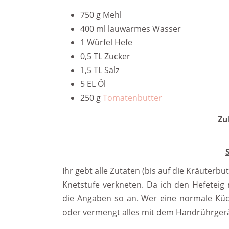
750 g Mehl
400 ml lauwarmes Wasser
1 Würfel Hefe
0,5 TL Zucker
1,5 TL Salz
5 EL Öl
250 g
Tomatenbutter
Zu
Ihr gebt alle Zutaten (bis auf die Kräuterbu
Knetstufe verkneten. Da ich den Hefetei
die Angaben so an. Wer eine normale Küc
oder vermengt alles mit dem Handrührgerä