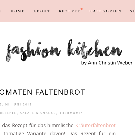
E
HOME
ABOUT
REZEPTE
KATEGORIEN
S
Persönliches
Blogging T
Instagram
Blog
Max
Shopping &
Persönliches
Blogging T
en
Reisen
Markenrecht
Instagram
Blog
Max
Shopping &
en
Reisen
Markenrecht
TOMATEN FALTENBROT
, 08. JUNI 2015
,
,
REZEPTE
SALATE & SNACKS
THERMOMIX
n das Rezept für das himmlische
Kräuterfaltenbrot
 tomatige Variante davon! Das Rezept für ein