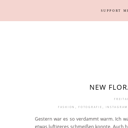
SUPPORT M
Outfits
Haus
Instagram Looks
Garten
DIY
Outfits
Haus
Weihnacht
Instagram Looks
Garten
DIY
Weihnacht
NEW FLOR
FREITA
,
,
FASHION
FOTOGRAFIE
INSTAGRAM
Gestern war es so verdammt warm. Ich war 
etwas luftigeres schmeißen konnte. Auch h