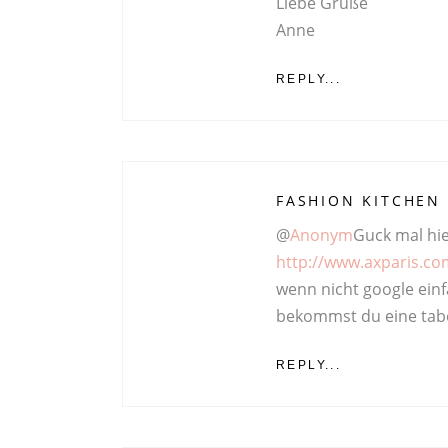
Liebe Grüße
Anne
REPLY...
FASHION KITCHEN
@
Anonym
Guck mal hi
http://www.axparis.c
wenn nicht google ein
bekommst du eine tabe
REPLY...