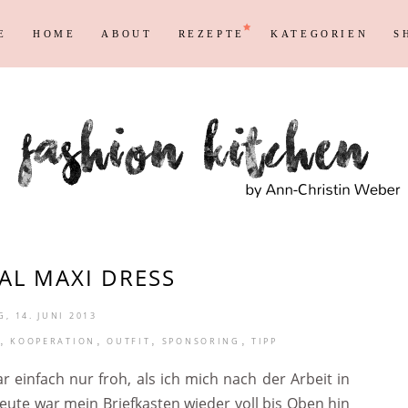
E
HOME
ABOUT
REZEPTE
KATEGORIEN
S
Persönliches
Blogging T
Instagram
Blog
Max
Shopping &
Persönliches
Blogging T
en
Reisen
Markenrecht
Instagram
Blog
Max
Shopping &
en
Reisen
Markenrecht
AL MAXI DRESS
G, 14. JUNI 2013
,
,
,
,
KOOPERATION
OUTFIT
SPONSORING
TIPP
einfach nur froh, als ich mich nach der Arbeit in
eute war mein Briefkasten wieder voll bis Oben hin