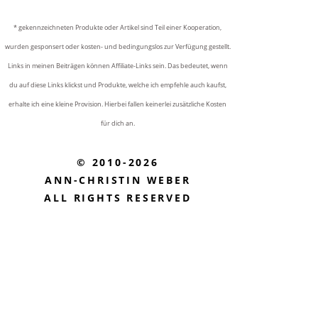
* gekennzeichneten Produkte oder Artikel sind Teil einer Kooperation,
wurden gesponsert oder kosten- und bedingungslos zur Verfügung gestellt.
Links in meinen Beiträgen können Affiliate-Links sein. Das bedeutet, wenn
du auf diese Links klickst und Produkte, welche ich empfehle auch kaufst,
erhalte ich eine kleine Provision. Hierbei fallen keinerlei zusätzliche Kosten
für dich an.
© 2010-2026
ANN-CHRISTIN WEBER
ALL RIGHTS RESERVED