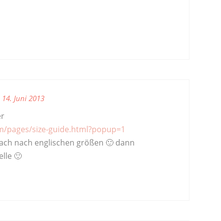
14. Juni 2013
er
om/pages/size-guide.html?popup=1
fach nach englischen größen 🙂 dann
lle 🙂