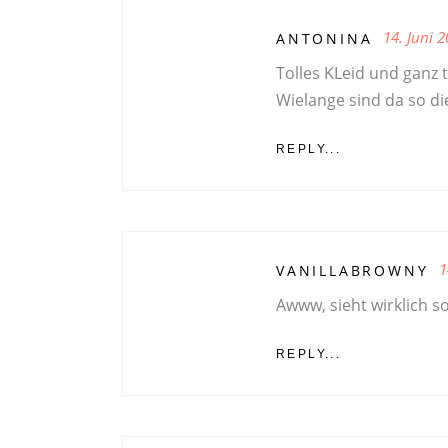
14. Juni 
ANTONINA
Tolles KLeid und ganz t
Wielange sind da so die
REPLY...
1
VANILLABROWNY
Awww, sieht wirklich s
REPLY...