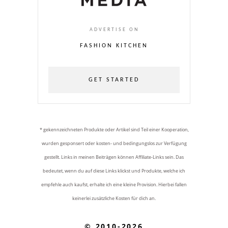
ADVERTISE ON
FASHION KITCHEN
GET STARTED
* gekennzeichneten Produkte oder Artikel sind Teil einer Kooperation,
wurden gesponsert oder kosten- und bedingungslos zur Verfügung
gestellt. Links in meinen Beiträgen können Affiliate-Links sein. Das
bedeutet, wenn du auf diese Links klickst und Produkte, welche ich
empfehle auch kaufst, erhalte ich eine kleine Provision. Hierbei fallen
keinerlei zusätzliche Kosten für dich an.
© 2010-2026