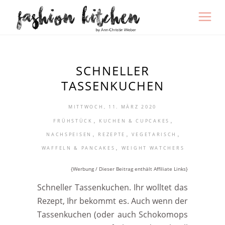
SCHNELLER
TASSENKUCHEN
MITTWOCH, 11. MÄRZ 2020
,
,
FRÜHSTÜCK
KUCHEN & CUPCAKES
,
,
,
NACHSPEISEN
REZEPTE
VEGETARISCH
,
WAFFELN & PANCAKES
WEIGHT WATCHERS
{Werbung / Dieser Beitrag enthält Affiliate Links}
Schneller Tassenkuchen. Ihr wolltet das
Rezept, Ihr bekommt es. Auch wenn der
Tassenkuchen (oder auch Schokomops