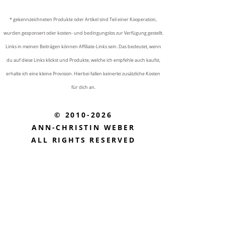
* gekennzeichneten Produkte oder Artikel sind Teil einer Kooperation,
wurden gesponsert oder kosten- und bedingungslos zur Verfügung gestellt.
Links in meinen Beiträgen können Affiliate-Links sein. Das bedeutet, wenn
du auf diese Links klickst und Produkte, welche ich empfehle auch kaufst,
erhalte ich eine kleine Provision. Hierbei fallen keinerlei zusätzliche Kosten
für dich an.
© 2010-2026
ANN-CHRISTIN WEBER
ALL RIGHTS RESERVED