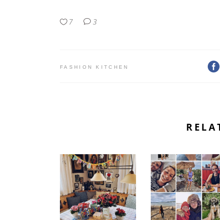
7
3
FASHION KITCHEN
RELA