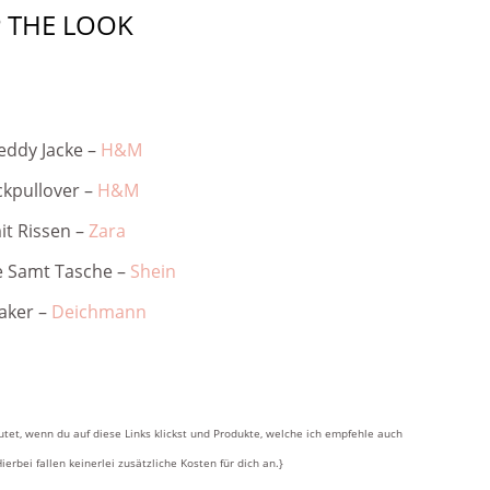
 THE LOOK
eddy Jacke –
H&M
ckpullover –
H&M
it Rissen –
Zara
 Samt Tasche –
Shein
aker –
Deichmann
utet, wenn du auf diese Links klickst und Produkte, welche ich empfehle auch
Hierbei fallen keinerlei zusätzliche Kosten für dich an.}