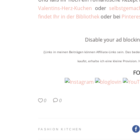
Valentins-Herz-Kuchen
oder
selbstgemac
findet Ihr in der Bibliothek
oder bei
Pintere
Disable your ad blockin
{Links in meinen Beiträgen können Affiliate-Links sein. Das bede
kaufst, erhalte ich eine kleine Provision. 
F
0
0
FASHION KITCHEN