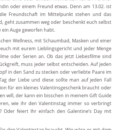
ndin oder einem Freund etwas. Denn am 13.02. ist
 die Freundschaft im Mittelpunkt stehen und das
end, geht zusammen weg oder beschenkt euch selbst
 ein Auge geworfen habt.
bisschen Wellness, mit Schaumbad, Masken und einer
 euch mit eurem Lieblingsgericht und jeder Menge
me oder Serien an. Ob das jetzt Liebesfilme sind
ckgreift, muss jeder selbst entscheiden. Auf jeden
Kopf in den Sand zu stecken oder verliebte Paare im
Tag der Liebe und diese sollte man auf jeden Fall
tion für ein kleines Valentinsgeschenk braucht oder
fen will, der kann ein bisschen in meinem Gift Guide
ren, wie ihr den Valentinstag immer so verbringt
? Oder feiert Ihr einfach den Galentine’s Day mit
 für den Valentinstag braucht. Wie wäre es mit dem