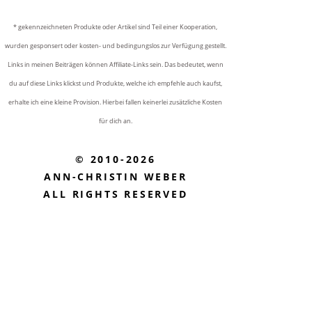
* gekennzeichneten Produkte oder Artikel sind Teil einer Kooperation,
wurden gesponsert oder kosten- und bedingungslos zur Verfügung gestellt.
Links in meinen Beiträgen können Affiliate-Links sein. Das bedeutet, wenn
du auf diese Links klickst und Produkte, welche ich empfehle auch kaufst,
erhalte ich eine kleine Provision. Hierbei fallen keinerlei zusätzliche Kosten
für dich an.
© 2010-2026
ANN-CHRISTIN WEBER
ALL RIGHTS RESERVED