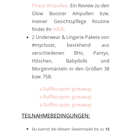
Phase Ampullen
. Ein Review zu den
Glow Booster Ampullen bzw.
meiner Gesichtspflege Routine
findet Ihr
HIER
.
2 Underw
ear & Lingerie Pakete von
#mycloset, bestehend aus
verschiedenen BHs, Pantys,
H
öschen, Babydolls
und
Morgenm
änteln
in den Größen 38
bzw. 75
B.
a Rafflecopter giveaway
a Rafflecopter giveaway
a Rafflecopter giveaway
TEILNAHMEBEDINGUNGEN:
Du kannst bei diesem Gewinnspiel bis zu
1
2