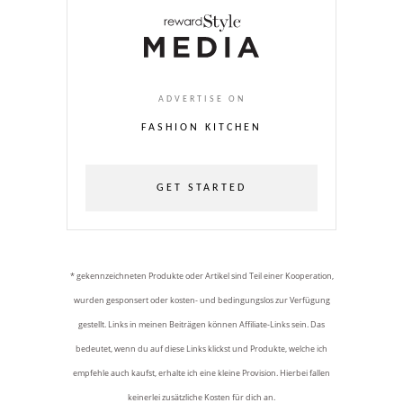
ADVERTISE ON
FASHION KITCHEN
GET STARTED
* gekennzeichneten Produkte oder Artikel sind Teil einer Kooperation,
wurden gesponsert oder kosten- und bedingungslos zur Verfügung
gestellt. Links in meinen Beiträgen können Affiliate-Links sein. Das
bedeutet, wenn du auf diese Links klickst und Produkte, welche ich
empfehle auch kaufst, erhalte ich eine kleine Provision. Hierbei fallen
keinerlei zusätzliche Kosten für dich an.