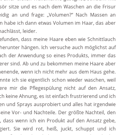
isör sitze und es nach dem Waschen an die Frisur
tleidig an und frage: „Volumen?“ Nach Massen an
en habe ich dann etwas Volumen im Haar, das aber
chlässt, leider.
efunden, dass meine Haare eben wie Schnittlauch
erunter hängen. Ich versuche auch möglichst auf
 nach der Anwendung so eines Produkts, immer das
erer sind. Ab und zu bekommen meine Haare aber
chenende, wenn ich nicht mehr aus dem Haus gehe.
nte ich sie eigentlich schon wieder waschen, weil
iere mir die Pflegespülung nicht auf den Ansatz,
h keine Ahnung, es ist einfach frustrierend und ich
en und Sprays ausprobiert und alles hat irgendwie
 seine Vor- und Nachteile. Der größte Nachteil, den
kt, dass wenn ich ein Produkt auf den Ansatz gebe,
ert. Sie wird rot, heiß, juckt, schuppt und ich