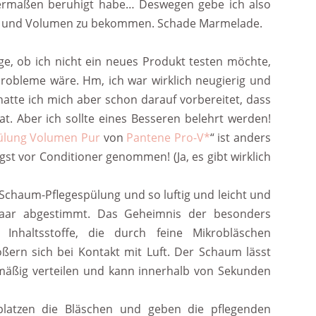
germaßen beruhigt habe… Deswegen gebe ich also
tz und Volumen zu bekommen. Schade Marmelade.
ge, ob ich nicht ein neues Produkt testen möchte,
Probleme wäre. Hm, ich war wirklich neugierig und
atte ich mich aber schon darauf vorbereitet, dass
t. Aber ich sollte eines Besseren belehrt werden!
ülung Volumen Pur
von
Pantene Pro-V*
“ ist anders
st vor Conditioner genommen! (Ja, es gibt wirklich
 Schaum-Pflegespülung und so luftig und leicht und
Haar abgestimmt. Das Geheimnis der besonders
e Inhaltsstoffe, die durch feine Mikrobläschen
ößern sich bei Kontakt mit Luft. Der Schaum lässt
hmäßig verteilen und kann innerhalb von Sekunden
latzen die Bläschen und geben die pflegenden