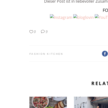
Dieser Post ist in liebevoller Zus
F
0
9
FASHION KITCHEN
RELA