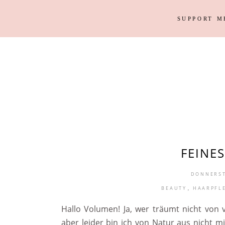
SUPPORT M
Outfits
Haus
Instagram Looks
Garten
DIY
Outfits
Haus
Weihnacht
Instagram Looks
Garten
DIY
Weihnacht
FEINES
DONNERST
,
BEAUTY
HAARPFL
Hallo Volumen! Ja, wer träumt nicht von
aber leider bin ich von Natur aus nicht 