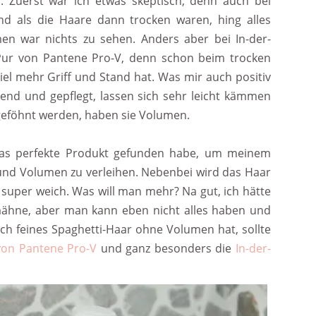
n. Zuerst war ich etwas skeptisch, denn auch bei
d als die Haare dann trocken waren, hing alles
n war nichts zu sehen. Anders aber bei In-der-
ur von Pantene Pro-V, denn schon beim trocken
el mehr Griff und Stand hat. Was mir auch positiv
nzend und gepflegt, lassen sich sehr leicht kämmen
geföhnt werden, haben sie Volumen.
 das perfekte Produkt gefunden habe, um meinem
und Volumen zu verleihen. Nebenbei wird das Haar
 super weich. Was will man mehr? Na gut, ich hätte
mähne, aber man kann eben nicht alles haben und
uch feines Spaghetti-Haar ohne Volumen hat, sollte
von Pantene Pro-V
und ganz besonders die
In-der-