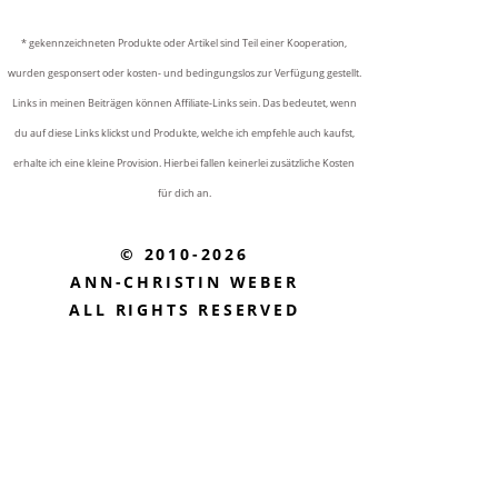
* gekennzeichneten Produkte oder Artikel sind Teil einer Kooperation,
wurden gesponsert oder kosten- und bedingungslos zur Verfügung gestellt.
Links in meinen Beiträgen können Affiliate-Links sein. Das bedeutet, wenn
du auf diese Links klickst und Produkte, welche ich empfehle auch kaufst,
erhalte ich eine kleine Provision. Hierbei fallen keinerlei zusätzliche Kosten
für dich an.
© 2010-2026
ANN-CHRISTIN WEBER
ALL RIGHTS RESERVED