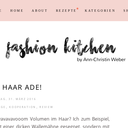
E
HOME
ABOUT
REZEPTE
KATEGORIEN
S
Persönliches
Blogging T
Instagram
Blog
Max
Shopping &
Persönliches
Blogging T
en
Reisen
Markenrecht
Instagram
Blog
Max
Shopping &
en
Reisen
Markenrecht
 HAAR ADE!
AG, 31. MÄRZ 2016
,
,
EGE
KOOPERATION
REVIEW
 vavavavooom Volumen im Haar? Ich zum Beispiel,
mit einer dicken Wallemähne gesegnet, sondern mit