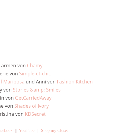
Carmen von
Chamy
erie von
Simple-et-chic
of Mariposa
und Anni von
Fashion Kitchen
ky von
Stories &amp; Smiles
in von
GetCarriedAway
ne von
Shades of Ivory
ristina von
KDSecret
acebook
||
YouTube
||
Shop my Closet