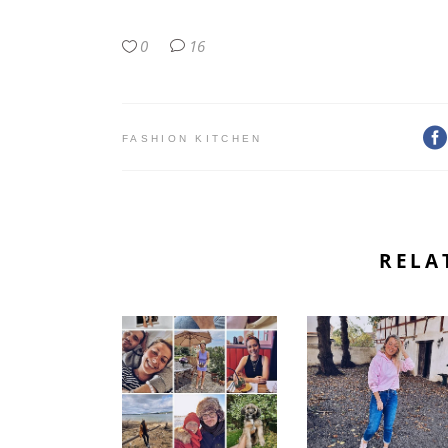
0
16
FASHION KITCHEN
RELA