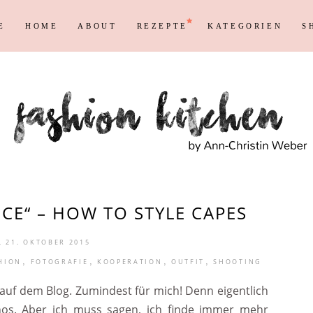
E
HOME
ABOUT
REZEPTE
KATEGORIEN
S
Persönliches
Blogging T
Instagram
Blog
Max
Shopping &
Persönliches
Blogging T
en
Reisen
Markenrecht
Instagram
Blog
Max
Shopping &
en
Reisen
Markenrecht
CE“ – HOW TO STYLE CAPES
 21. OKTOBER 2015
,
,
,
,
HION
FOTOGRAFIE
KOOPERATION
OUTFIT
SHOOTING
auf dem Blog. Zumindest für mich! Denn eigentlich
hos. Aber ich muss sagen, ich finde immer mehr