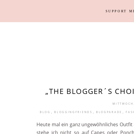
SUPPORT M
Outfits
Haus
Instagram Looks
Garten
DIY
Outfits
Haus
Weihnacht
Instagram Looks
Garten
DIY
Weihnacht
„THE BLOGGER´S CHOI
MITTWOCH,
,
,
,
BLOG
BLOGGINGFRIENDS
BLOGPARADE
FAS
Heute mal ein ganz ungewöhnliches Outfit 
stehe ich nicht so auf Capes oder Ponc