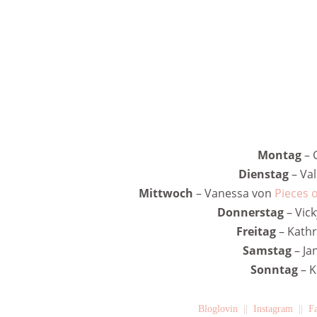
Montag
–
Dienstag
– Val
Mittwoch
–
Vanessa von
Pieces 
Donnerstag
–
Vic
Freitag
–
Kathr
Samstag
–
Ja
Sonntag
– K
Bloglovin
||
Instagram
||
F