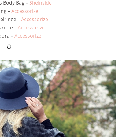
s Body Bag –
SheInside
ing –
Accessorize
pelringe –
Accessorize
skette –
Accessorize
dora –
Accessorize