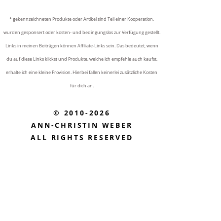
* gekennzeichneten Produkte oder Artikel sind Teil einer Kooperation,
wurden gesponsert oder kosten- und bedingungslos zur Verfügung gestellt.
Links in meinen Beiträgen können Affiliate-Links sein. Das bedeutet, wenn
du auf diese Links klickst und Produkte, welche ich empfehle auch kaufst,
erhalte ich eine kleine Provision. Hierbei fallen keinerlei zusätzliche Kosten
für dich an.
© 2010-2026
ANN-CHRISTIN WEBER
ALL RIGHTS RESERVED