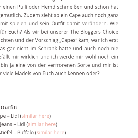
er einen Pulli oder Hemd schmeißen und schon hat
emütlich. Zudem sieht so ein Cape auch noch ganz
amit spielen und sein Outfit damit verändern. Wie
 für Euch? Als wir bei unserer The Bloggers Choice
hten und der Vorschlag „Capes“ kam, war ich erst
twas gar nicht im Schrank hatte und auch noch nie
fällt mir wirklich und ich werde mir wohl noch ein
bin ja eine von der verfrorenen Sorte und mir ist
hr viele Mädels von Euch auch kennen oder?
Outfit:
e – Lidl (
similar here
)
eans – Lidl (
similar here
)
iefel – Buffalo (
similar here
)