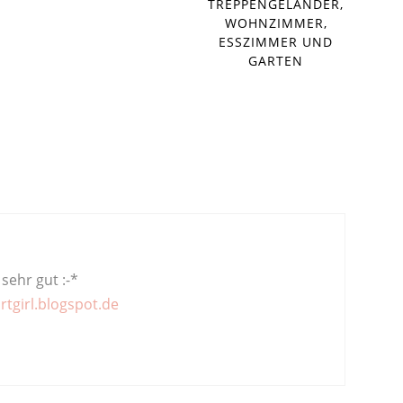
TREPPENGELÄNDER,
WOHNZIMMER,
ESSZIMMER UND
GARTEN
 sehr gut :-*
tgirl.blogspot.de