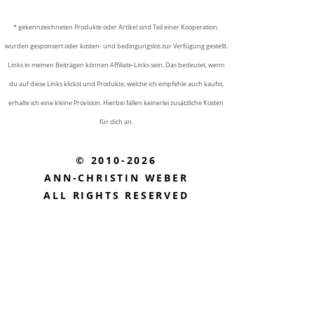
* gekennzeichneten Produkte oder Artikel sind Teil einer Kooperation,
wurden gesponsert oder kosten- und bedingungslos zur Verfügung gestellt.
Links in meinen Beiträgen können Affiliate-Links sein. Das bedeutet, wenn
du auf diese Links klickst und Produkte, welche ich empfehle auch kaufst,
erhalte ich eine kleine Provision. Hierbei fallen keinerlei zusätzliche Kosten
für dich an.
© 2010-2026
ANN-CHRISTIN WEBER
ALL RIGHTS RESERVED