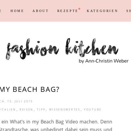
E
HOME
ABOUT
REZEPTE
KATEGORIEN
S
Persönliches
Blogging T
Instagram
Blog
Max
Shopping &
Persönliches
Blogging T
en
Reisen
Markenrecht
Instagram
Blog
Max
Shopping &
en
Reisen
Markenrecht
 MY BEACH BAG?
H, 15. JULI 2015
,
,
,
,
ITALIEN
REISEN
TIPP
WISSENSWERTES
YOUTUBE
t ein What’s in my Beach Bag Video machen. Denn
 Strandtasche, was unbedingt dabei sein muss und