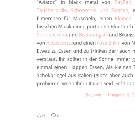
“Aviator” in black metal von
RayBan
,
Taucherbrille, Schnorchel und Flossen
, 
Eimerchen für Muscheln, einen
Kleinen
bisschen Musik einen portablen Bluetooth
Sonnencreme
und
BräunungsÖl
und Bikinis
von
Accessorize
und einen
rosa Bikini
von N
Etwas zu Essen und zu trinken darf auch n
verstaut. Ihr solltet in der Sonne immer
einmal einen Happen Essen. Als kleinen T
Schokoriegel aus Italien (gibt’s aber auch
probieren, wenn Ihr in Italien seid. Echt do
Bloglovin
||
Instagram
||
F
0
6