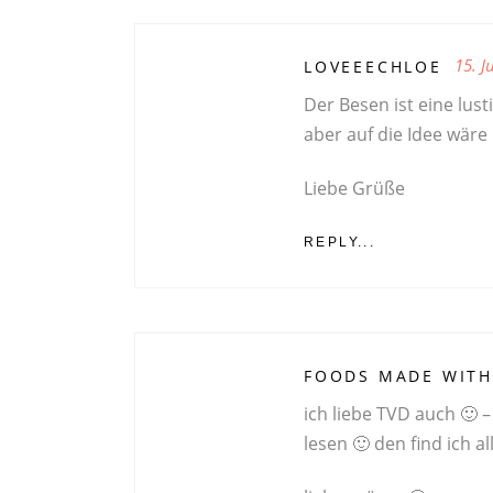
15. J
LOVEEECHLOE
Der Besen ist eine lust
aber auf die Idee wär
Liebe Grüße
REPLY...
FOODS MADE WITH
ich liebe TVD auch 🙂 –
lesen 🙂 den find ich al