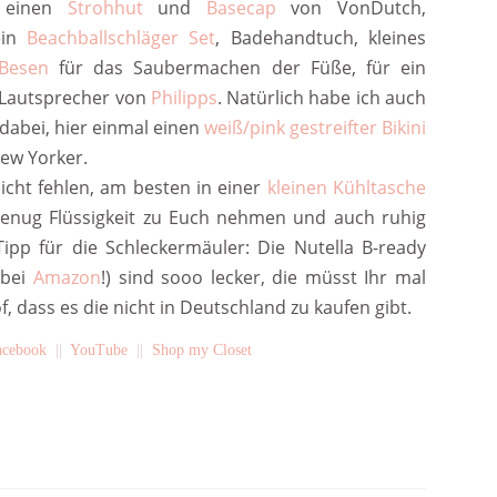
 einen
Strohhut
und
Basecap
von VonDutch,
ein
Beachballschläger Set
, Badehandtuch, kleines
 Besen
für das Saubermachen der Füße, für ein
 Lautsprecher von
Philipps
. Natürlich habe ich auch
 dabei, hier einmal einen
weiß/pink gestreifter Bikini
ew Yorker.
icht fehlen, am besten in einer
kleinen Kühltasche
 genug Flüssigkeit zu Euch nehmen und auch ruhig
ipp für die Schleckermäuler: Die Nutella B-ready
 bei
Amazon
!) sind sooo lecker, die müsst Ihr mal
of, dass es die nicht in Deutschland zu kaufen gibt.
acebook
||
YouTube
||
Shop my Closet