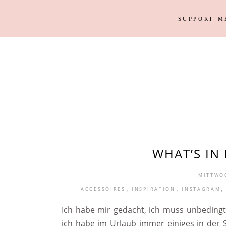
SUPPORT M
Outfits
Haus
Instagram Looks
Garten
DIY
Outfits
Haus
Weihnacht
Instagram Looks
Garten
DIY
Weihnacht
WHAT’S IN
MITTWOC
,
,
,
ACCESSOIRES
INSPIRATION
INSTAGRAM
Ich habe mir gedacht, ich muss unbeding
ich habe im Urlaub immer einiges in der