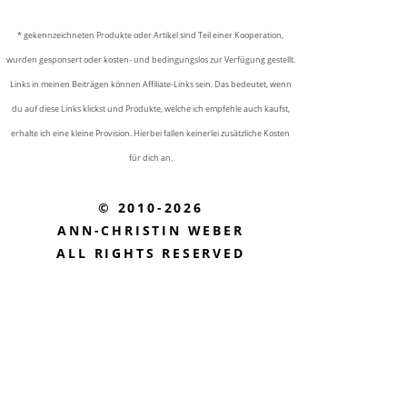
* gekennzeichneten Produkte oder Artikel sind Teil einer Kooperation,
wurden gesponsert oder kosten- und bedingungslos zur Verfügung gestellt.
Links in meinen Beiträgen können Affiliate-Links sein. Das bedeutet, wenn
du auf diese Links klickst und Produkte, welche ich empfehle auch kaufst,
erhalte ich eine kleine Provision. Hierbei fallen keinerlei zusätzliche Kosten
für dich an.
© 2010-2026
ANN-CHRISTIN WEBER
ALL RIGHTS RESERVED