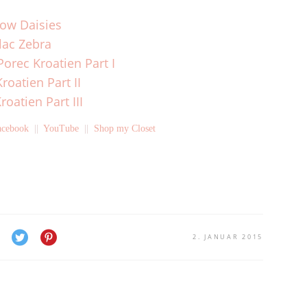
low Daisies
ilac Zebra
orec Kroatien Part I
roatien Part II
roatien Part III
acebook
||
YouTube
||
Shop my Closet
2. JANUAR 2015