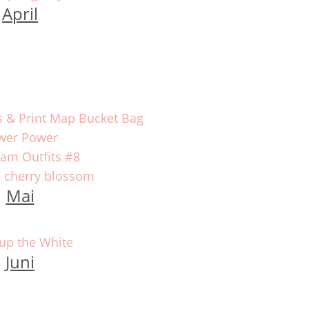
April
 & Print Map Bucket Bag
wer Power
ram Outfits #8
e cherry blossom
Mai
 up the White
Juni