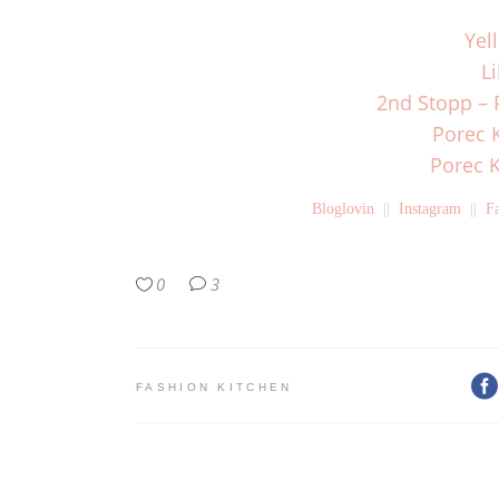
Yel
L
2nd Stopp – P
Porec K
Porec K
Bloglovin
||
Instagram
||
F
0
3
FASHION KITCHEN