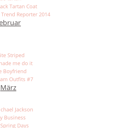
ack Tartan Coat
 Trend Reporter 2014
ebruar
te Striped
made me do it
e Boyfriend
ram Outfits #7
März
ichael Jackson
y Business
 Spring Days