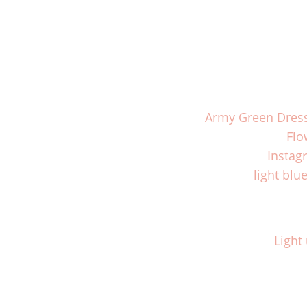
Army Green Dress
Flo
Instag
light blu
Light