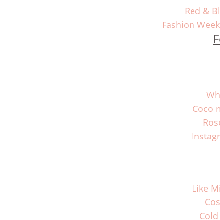
Red & Bl
Fashion Week
F
Whi
Coco 
Ros
Instag
Like M
Cos
Cold