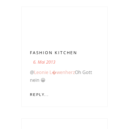
FASHION KITCHEN
6. Mai 2013
@
Leonie L�wenherz
Oh Gott
nein 😀
REPLY...