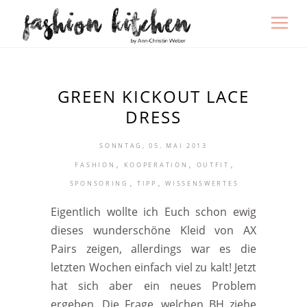
GREEN KICKOUT LACE
DRESS
SONNTAG, 05. MAI 2013
,
,
,
FASHION
KOOPERATION
OUTFIT
,
,
SPONSORING
TIPP
WISSENSWERTES
Eigentlich wollte ich Euch schon ewig
dieses wunderschöne Kleid von AX
Pairs zeigen, allerdings war es die
letzten Wochen einfach viel zu kalt! Jetzt
hat sich aber ein neues Problem
ergeben. Die Frage, welchen BH ziehe