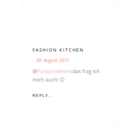
FASHION KITCHEN
30. August 2012
@
PureLoveliness
das frag ich
mich auch! 🙁
REPLY...