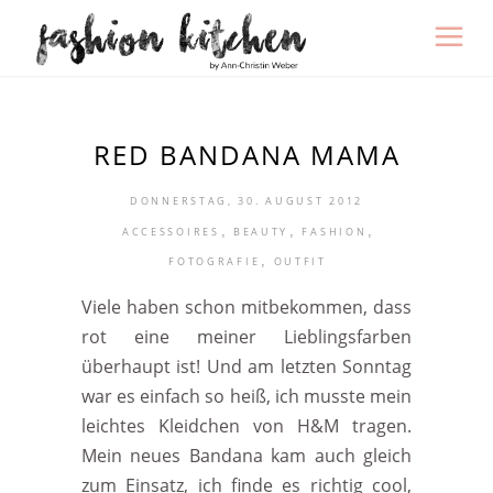
RED BANDANA MAMA
DONNERSTAG, 30. AUGUST 2012
,
,
,
ACCESSOIRES
BEAUTY
FASHION
,
FOTOGRAFIE
OUTFIT
Viele haben schon mitbekommen, dass
rot eine meiner Lieblingsfarben
überhaupt ist! Und am letzten Sonntag
war es einfach so heiß, ich musste mein
leichtes Kleidchen von H&M tragen.
Mein neues Bandana kam auch gleich
zum Einsatz, ich finde es richtig cool,