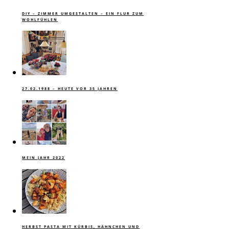
DIY – ZIMMER UMGESTALTEN – EIN FLUR ZUM
WOHLFÜHLEN
27.02.1988 – HEUTE VOR 35 JAHREN
MEIN JAHR 2022
HERBST PASTA MIT KÜRBIS, HÄHNCHEN UND