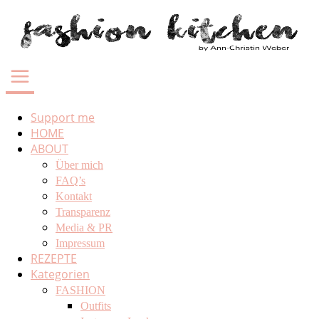
Support me
HOME
ABOUT
Über mich
FAQ’s
Kontakt
Transparenz
Media & PR
Impressum
REZEPTE
Kategorien
FASHION
Outfits