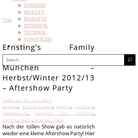
FASHION
BEAUTY
RABATTE
Top
INTERIOR
TECHNIK
SONSTIGES
Ernsting’s Family
BLOG
Fashion Show
Search
for:
München –
Herbst/Winter 2012/13
– Aftershow Party
SAMSTAG, 21. JULI 2012
,
,
,
,
BAYERN
DEUTSCHLAND
EVENTS
FASHION
,
,
FOTOGRAFIE
KLATSCH UND TRATSCH
,
,
OUTFIT
PARTY
PERSÖNLICHES
Nach der tollen Show gab es natürlich
wieder eine kleine Aftershow Party! Hier