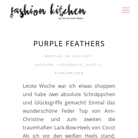
PURPLE FEATHERS
MONTAG, 04. JUNI 2012
,
,
,
FASHION
FOTOGRAFIE
OUTFIT
SCHNÄPPCHEN
Letzte Woche war ich etwas shoppen
und habe zwei absolute Schnäppchen
und Glücksgriffe gemacht! Einmal das
wunderschöne Feder Top von Ann-
Christine und zum zweiten die
traumhaften Lack-Bow-Heels von Coco!
Als ich vor den weißen Heels stand,