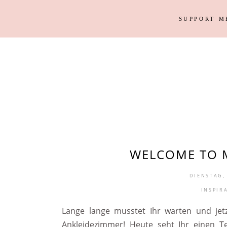
SUPPORT M
Outfits
Haus
Instagram Looks
Garten
DIY
Outfits
Haus
Weihnacht
Instagram Looks
Garten
DIY
Weihnacht
WELCOME TO M
DIENSTAG,
INSPIR
Lange lange musstet Ihr warten und jetz
Ankleidezimmer! Heute seht Ihr einen T