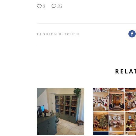
0
33
FASHION KITCHEN
RELA