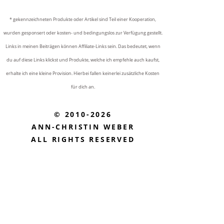
* gekennzeichneten Produkte oder Artikel sind Teil einer Kooperation,
wurden gesponsert oder kosten- und bedingungslos zur Verfügung gestellt.
Links in meinen Beiträgen können Affiliate-Links sein. Das bedeutet, wenn
du auf diese Links klickst und Produkte, welche ich empfehle auch kaufst,
erhalte ich eine kleine Provision. Hierbei fallen keinerlei zusätzliche Kosten
für dich an.
© 2010-2026
ANN-CHRISTIN WEBER
ALL RIGHTS RESERVED