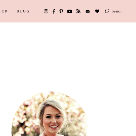
Search
HOP
BLOG
ipps
Depression
Beauty
 Gift Guides
Weight Watchers
ipps
Depression
sstreit
Beauty
 Gift Guides
Weight Watchers
sstreit