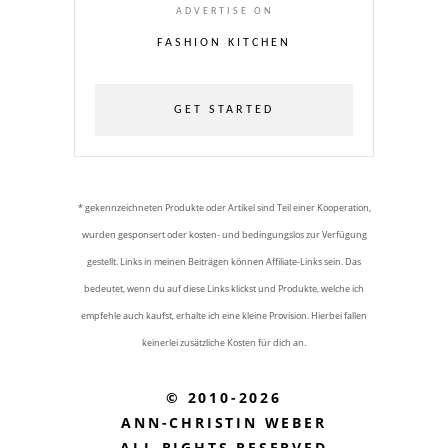
ADVERTISE ON
FASHION KITCHEN
GET STARTED
* gekennzeichneten Produkte oder Artikel sind Teil einer Kooperation,
wurden gesponsert oder kosten- und bedingungslos zur Verfügung
gestellt. Links in meinen Beiträgen können Affiliate-Links sein. Das
bedeutet, wenn du auf diese Links klickst und Produkte, welche ich
empfehle auch kaufst, erhalte ich eine kleine Provision. Hierbei fallen
keinerlei zusätzliche Kosten für dich an.
© 2010-2026
ANN-CHRISTIN WEBER
ALL RIGHTS RESERVED