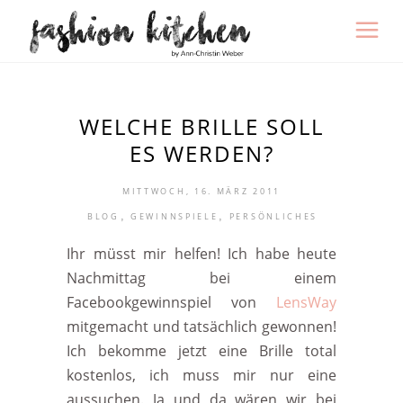
WELCHE BRILLE SOLL
ES WERDEN?
MITTWOCH, 16. MÄRZ 2011
,
,
BLOG
GEWINNSPIELE
PERSÖNLICHES
Ihr müsst mir helfen! Ich habe heute
Nachmittag bei einem
Facebookgewinnspiel von
LensWay
mitgemacht und tatsächlich gewonnen!
Ich bekomme jetzt eine Brille total
kostenlos, ich muss mir nur eine
aussuchen. Ja und da wären wir bei