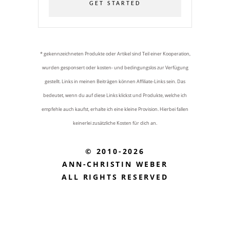
GET STARTED
* gekennzeichneten Produkte oder Artikel sind Teil einer Kooperation,
wurden gesponsert oder kosten- und bedingungslos zur Verfügung
gestellt. Links in meinen Beiträgen können Affiliate-Links sein. Das
bedeutet, wenn du auf diese Links klickst und Produkte, welche ich
empfehle auch kaufst, erhalte ich eine kleine Provision. Hierbei fallen
keinerlei zusätzliche Kosten für dich an.
© 2010-2026
ANN-CHRISTIN WEBER
ALL RIGHTS RESERVED