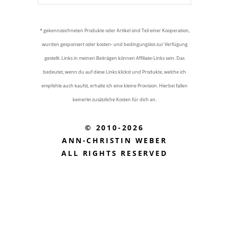
* gekennzeichneten Produkte oder Artikel sind Teil einer Kooperation,
wurden gesponsert oder kosten- und bedingungslos zur Verfügung
gestellt. Links in meinen Beiträgen können Affiliate-Links sein. Das
bedeutet, wenn du auf diese Links klickst und Produkte, welche ich
empfehle auch kaufst, erhalte ich eine kleine Provision. Hierbei fallen
keinerlei zusätzliche Kosten für dich an.
© 2010-2026
ANN-CHRISTIN WEBER
ALL RIGHTS RESERVED