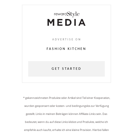
ADVERTISE ON
FASHION KITCHEN
GET STARTED
* gekennzeichneten Produkte oder Artikel sind Teil einer Kooperation,
wurden gesponsert oder kosten- und bedingungslos zur Verfügung
gestellt. Links in meinen Beiträgen können Affiliate-Links sein. Das
bedeutet, wenn du auf diese Links klickst und Produkte, welche ich
empfehle auch kaufst, erhalte ich eine kleine Provision. Hierbei fallen