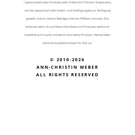
* gekennzeichneten Produkte oder Artikel sind Teil einer Kooperation,
wurden gesponsert oder kosten- und bedingungslos zur Verfügung
gestellt. Links in meinen Beiträgen können Affiliate-Links sein. Das
bedeutet, wenn du auf diese Links klickst und Produkte, welche ich
empfehle auch kaufst, erhalte ich eine kleine Provision. Hierbei fallen
keinerlei zusätzliche Kosten für dich an.
© 2010-2026
ANN-CHRISTIN WEBER
ALL RIGHTS RESERVED