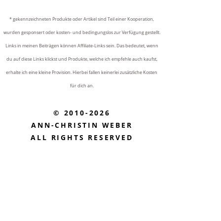
* gekennzeichneten Produkte oder Artikel sind Teil einer Kooperation,
wurden gesponsert oder kosten- und bedingungslos zur Verfügung gestellt.
Links in meinen Beiträgen können Affiliate-Links sein. Das bedeutet, wenn
du auf diese Links klickst und Produkte, welche ich empfehle auch kaufst,
erhalte ich eine kleine Provision. Hierbei fallen keinerlei zusätzliche Kosten
für dich an.
© 2010-2026
ANN-CHRISTIN WEBER
ALL RIGHTS RESERVED