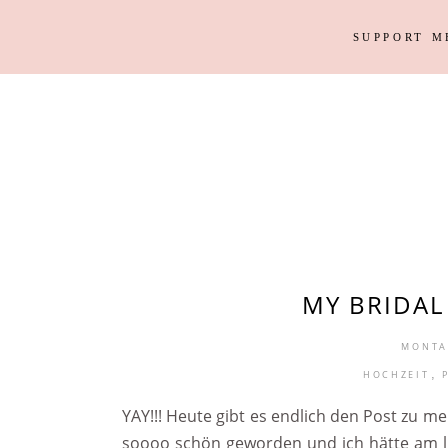
SUPPORT M
Outfits
Haus
Instagram Looks
Garten
DIY
Outfits
Haus
Weihnacht
Instagram Looks
Garten
DIY
Weihnacht
MY BRIDAL
MONTAG
,
HOCHZEIT
YAY!!! Heute gibt es endlich den Post zu me
soooo schön geworden und ich hätte am lie