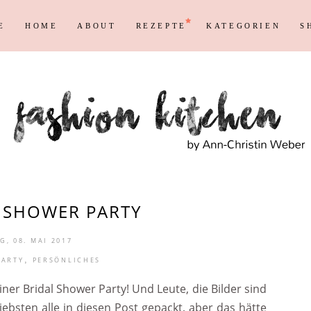
E
HOME
ABOUT
REZEPTE
KATEGORIEN
S
Persönliches
Blogging T
Instagram
Blog
Max
Shopping &
Persönliches
Blogging T
en
Reisen
Markenrecht
Instagram
Blog
Max
Shopping &
en
Reisen
Markenrecht
 SHOWER PARTY
, 08. MAI 2017
,
PARTY
PERSÖNLICHES
iner Bridal Shower Party! Und Leute, die Bilder sind
bsten alle in diesen Post gepackt, aber das hätte