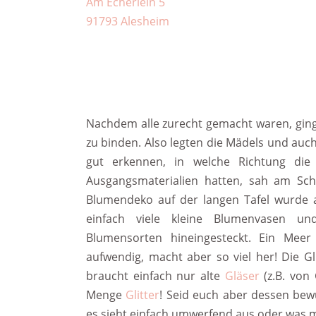
Am Echerlein 5
91793 Alesheim
Nachdem alle zurecht gemacht waren, ging
zu binden. Also legten die Mädels und auc
gut erkennen, in welche Richtung die
Ausgangsmaterialien hatten, sah am Sch
Blumendeko auf der langen Tafel wurde a
einfach viele kleine Blumenvasen 
Blumensorten hineingesteckt. Ein Mee
aufwendig, macht aber so viel her! Die Gl
braucht einfach nur alte
Gläser
(z.B. von
Menge
Glitter
! Seid euch aber dessen bewus
es sieht einfach umwerfend aus oder was m