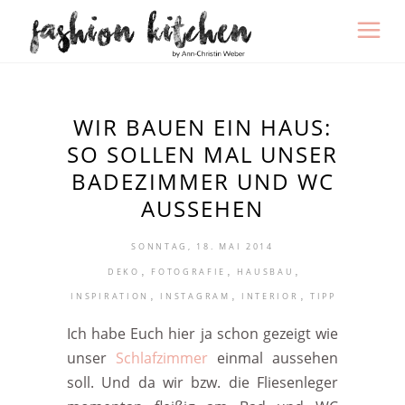
WIR BAUEN EIN HAUS:
SO SOLLEN MAL UNSER
BADEZIMMER UND WC
AUSSEHEN
SONNTAG, 18. MAI 2014
,
,
,
DEKO
FOTOGRAFIE
HAUSBAU
,
,
,
INSPIRATION
INSTAGRAM
INTERIOR
TIPP
Ich habe Euch hier ja schon gezeigt wie
unser
Schlafzimmer
einmal aussehen
soll. Und da wir bzw. die Fliesenleger