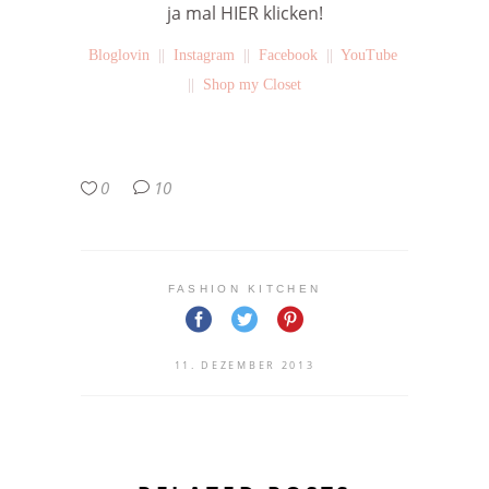
ja mal HIER klicken!
Bloglovin
||
Instagram
||
Facebook
||
YouTube
||
Shop my Closet
0
10
FASHION KITCHEN
11. DEZEMBER 2013