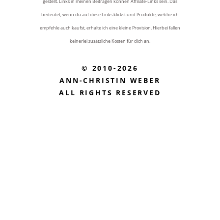
gestellt. Links in meinen Beiträgen können Affiliate-Links sein. Das
bedeutet, wenn du auf diese Links klickst und Produkte, welche ich
empfehle auch kaufst, erhalte ich eine kleine Provision. Hierbei fallen
keinerlei zusätzliche Kosten für dich an.
© 2010-2026
ANN-CHRISTIN WEBER
ALL RIGHTS RESERVED