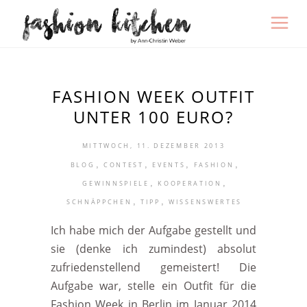
FASHION WEEK OUTFIT
UNTER 100 EURO?
MITTWOCH, 11. DEZEMBER 2013
,
,
,
,
BLOG
CONTEST
EVENTS
FASHION
,
,
GEWINNSPIELE
KOOPERATION
,
,
SCHNÄPPCHEN
TIPP
WISSENSWERTES
Ich habe mich der Aufgabe gestellt und
sie (denke ich zumindest) absolut
zufriedenstellend gemeistert! Die
Aufgabe war, stelle ein Outfit für die
Fashion Week in Berlin im Januar 2014