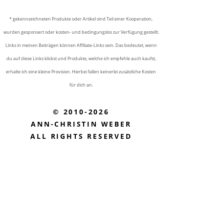
* gekennzeichneten Produkte oder Artikel sind Teil einer Kooperation,
wurden gesponsert oder kosten- und bedingungslos zur Verfügung gestellt.
Links in meinen Beiträgen können Affiliate-Links sein. Das bedeutet, wenn
du auf diese Links klickst und Produkte, welche ich empfehle auch kaufst,
erhalte ich eine kleine Provision. Hierbei fallen keinerlei zusätzliche Kosten
für dich an.
© 2010-2026
ANN-CHRISTIN WEBER
ALL RIGHTS RESERVED