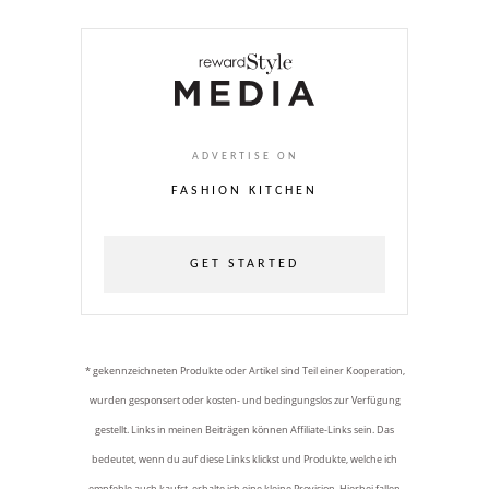
ADVERTISE ON
FASHION KITCHEN
GET STARTED
* gekennzeichneten Produkte oder Artikel sind Teil einer Kooperation,
wurden gesponsert oder kosten- und bedingungslos zur Verfügung
gestellt. Links in meinen Beiträgen können Affiliate-Links sein. Das
bedeutet, wenn du auf diese Links klickst und Produkte, welche ich
empfehle auch kaufst, erhalte ich eine kleine Provision. Hierbei fallen