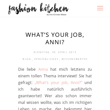
WHAT’S YOUR JOB,
ANNI?
DIENSTAG, 09. APRIL 2013
,
,
BLOG
PERSÖNLICHES
WISSENSWERTES
Die liebe
Anna
hat mich letztens zu
einem tollen Thema interviewt! Sie hat
gefragt:
„What’s your job, Anni?“
und
ich habe natürlich ausführlich
geantwortet! Wer also schon immer
mal wissen wollte, was ich im richtigen
Leben so mache, der bekommt hier