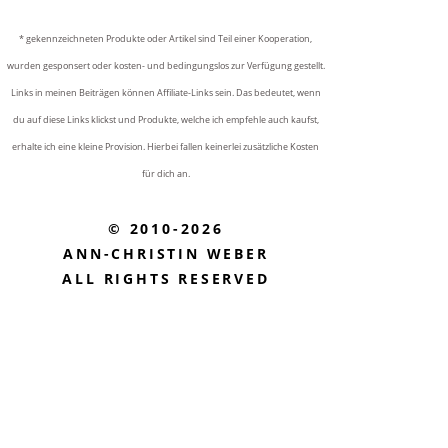
* gekennzeichneten Produkte oder Artikel sind Teil einer Kooperation,
wurden gesponsert oder kosten- und bedingungslos zur Verfügung gestellt.
Links in meinen Beiträgen können Affiliate-Links sein. Das bedeutet, wenn
du auf diese Links klickst und Produkte, welche ich empfehle auch kaufst,
erhalte ich eine kleine Provision. Hierbei fallen keinerlei zusätzliche Kosten
für dich an.
© 2010-2026
ANN-CHRISTIN WEBER
ALL RIGHTS RESERVED