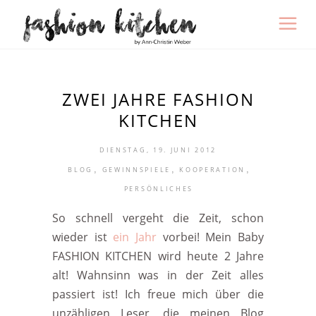
ZWEI JAHRE FASHION
KITCHEN
DIENSTAG, 19. JUNI 2012
,
,
,
BLOG
GEWINNSPIELE
KOOPERATION
PERSÖNLICHES
So schnell vergeht die Zeit, schon
wieder ist
ein Jahr
vorbei! Mein Baby
FASHION KITCHEN wird heute 2 Jahre
alt! Wahnsinn was in der Zeit alles
passiert ist! Ich freue mich über die
unzähligen Leser, die meinen Blog