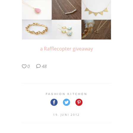
a Rafflecopter giveaway
0
48
FASHION KITCHEN
19. JUNI 2012