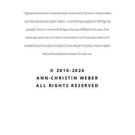
* gekennzeichneten Produkte oder Artikel sind Teil einer Kooperation,
wurden gesponsert oder kosten- und bedingungslos zur Verfügung
gestellt. Links in meinen Beiträgen können Affiliate-Links sein. Das
bedeutet, wenn du auf diese Links klickst und Produkte, welche ich
empfehle auch kaufst, erhalte ich eine kleine Provision. Hierbei fallen
keinerlei zusätzliche Kosten für dich an.
© 2010-2026
ANN-CHRISTIN WEBER
ALL RIGHTS RESERVED