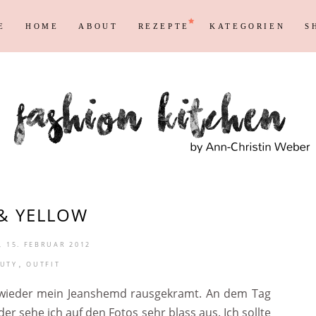
E
HOME
ABOUT
REZEPTE
KATEGORIEN
S
Persönliches
Blogging T
Instagram
Blog
Max
Shopping &
Persönliches
Blogging T
en
Reisen
Markenrecht
Instagram
Blog
Max
Shopping &
en
Reisen
Markenrecht
& YELLOW
 15. FEBRUAR 2012
,
UTY
OUTFIT
al wieder mein Jeanshemd rausgekramt. An dem Tag
er sehe ich auf den Fotos sehr blass aus. Ich sollte