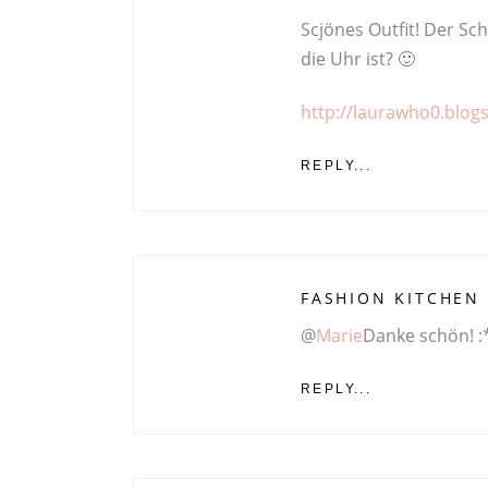
Scjönes Outfit! Der Sc
die Uhr ist? 🙂
http://laurawho0.blog
REPLY...
FASHION KITCHEN
@
Marie
Danke schön! :
REPLY...