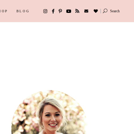
Search
HOP
BLOG
ipps
Depression
Beauty
 Gift Guides
Weight Watchers
ipps
Depression
sstreit
Beauty
 Gift Guides
Weight Watchers
sstreit