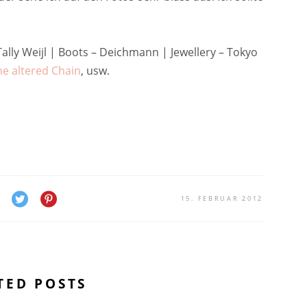
Tally Weijl | Boots – Deichmann | Jewellery – Tokyo
he altered Chain
, usw.
15. FEBRUAR 2012
TED POSTS