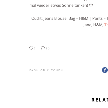
mal wieder etwas Sonne tanken! 🙂
Outfit: Jeans Blouse, Bag – H&M | Pants – 
Jane, H&M,
T
1
16
FASHION KITCHEN
RELA