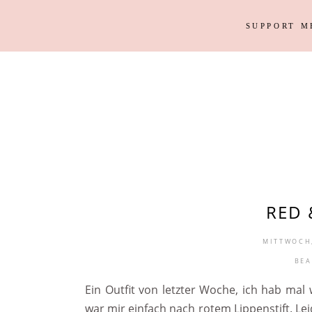
SUPPORT M
Outfits
Haus
Instagram Looks
Garten
DIY
Outfits
Haus
Weihnacht
Instagram Looks
Garten
DIY
Weihnacht
RED 
MITTWOCH,
BEA
Ein Outfit von letzter Woche, ich hab m
war mir einfach nach rotem Lippenstift. Leid