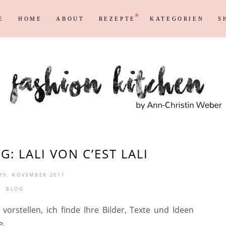
E
HOME
ABOUT
REZEPTE
KATEGORIEN
S
Persönliches
Blogging T
Instagram
Blog
Max
Shopping &
Persönliches
Blogging T
en
Reisen
Markenrecht
Instagram
Blog
Max
Shopping &
en
Reisen
Markenrecht
 LALI VON C’EST LALI
19. NOVEMBER 2011
BLOG
orstellen, ich finde Ihre Bilder, Texte und Ideen
e.