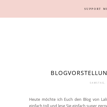
SUPPORT M
Outfits
Haus
Instagram Looks
Garten
DIY
Outfits
Haus
Weihnacht
Instagram Looks
Garten
DIY
Weihnacht
BLOGVORSTELLUNG:
SAMSTAG, 
Heute möchte ich Euch den Blog von Lali v
einfach toll und lese Sie einfach super gern