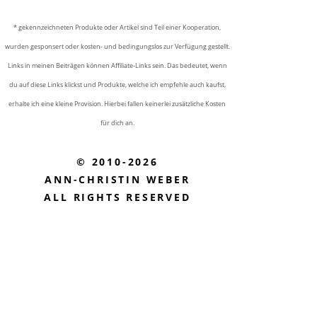
* gekennzeichneten Produkte oder Artikel sind Teil einer Kooperation,
wurden gesponsert oder kosten- und bedingungslos zur Verfügung gestellt.
Links in meinen Beiträgen können Affiliate-Links sein. Das bedeutet, wenn
du auf diese Links klickst und Produkte, welche ich empfehle auch kaufst,
erhalte ich eine kleine Provision. Hierbei fallen keinerlei zusätzliche Kosten
für dich an.
© 2010-2026
ANN-CHRISTIN WEBER
ALL RIGHTS RESERVED