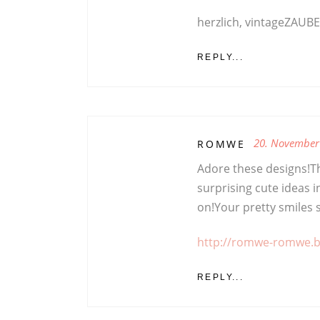
herzlich, vintageZAUB
REPLY...
20. November
ROMWE
Adore these designs!T
surprising cute ideas 
on!Your pretty smiles s
http://romwe-romwe.
REPLY...