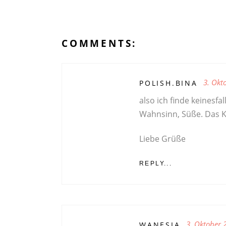
COMMENTS:
3. Okt
POLISH.BINA
also ich finde keinesfal
Wahnsinn, Süße. Das Kle
Liebe Grüße
REPLY...
3. Oktober 
WANESIA