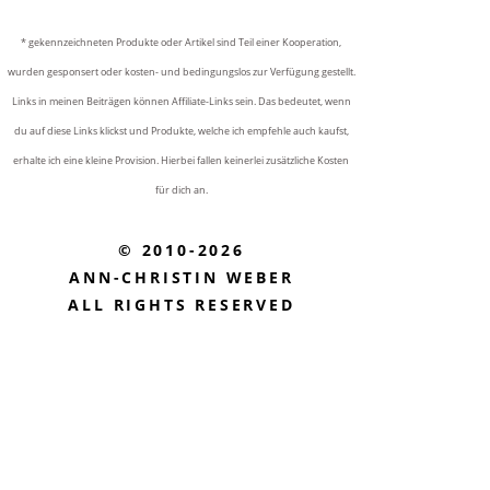
* gekennzeichneten Produkte oder Artikel sind Teil einer Kooperation,
wurden gesponsert oder kosten- und bedingungslos zur Verfügung gestellt.
Links in meinen Beiträgen können Affiliate-Links sein. Das bedeutet, wenn
du auf diese Links klickst und Produkte, welche ich empfehle auch kaufst,
erhalte ich eine kleine Provision. Hierbei fallen keinerlei zusätzliche Kosten
für dich an.
© 2010-2026
ANN-CHRISTIN WEBER
ALL RIGHTS RESERVED