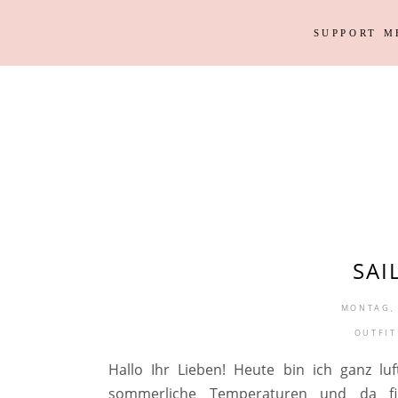
SUPPORT M
Outfits
Haus
Instagram Looks
Garten
DIY
Outfits
Haus
Weihnacht
Instagram Looks
Garten
DIY
Weihnacht
SAI
MONTAG, 
OUTFIT
Hallo Ihr Lieben! Heute bin ich ganz lu
sommerliche Temperaturen und da fi