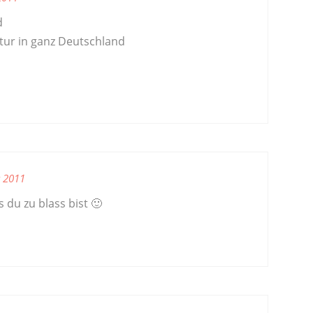
d
ur in ganz Deutschland
r 2011
s du zu blass bist 🙂