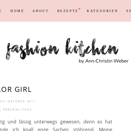
E
HOME
ABOUT
REZEPTE
KATEGORIEN
S
Persönliches
Blogging T
Instagram
Blog
Max
Shopping &
Persönliches
Blogging T
en
Reisen
Markenrecht
Instagram
Blog
Max
Shopping &
en
Reisen
Markenrecht
LOR GIRL
03. OKTOBER 2011
,
PERSÖNLICHES
ftig und lässig unterwegs gewesen, denn es hat
nde ich knall enge Sachen stöhrend. Meine