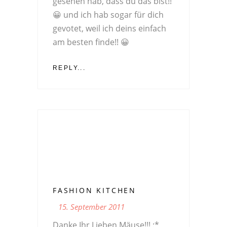
gesehen hab, dass du das bist!!
😀 und ich hab sogar für dich
gevotet, weil ich deins einfach
am besten finde!! 😀
REPLY...
FASHION KITCHEN
15. September 2011
Danke Ihr Lieben Mäuse!!! :*