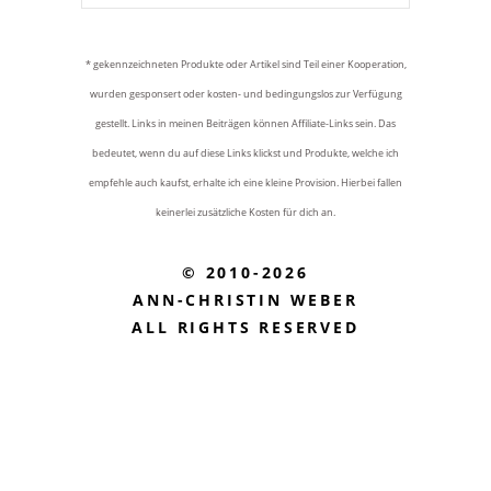
* gekennzeichneten Produkte oder Artikel sind Teil einer Kooperation,
wurden gesponsert oder kosten- und bedingungslos zur Verfügung
gestellt. Links in meinen Beiträgen können Affiliate-Links sein. Das
bedeutet, wenn du auf diese Links klickst und Produkte, welche ich
empfehle auch kaufst, erhalte ich eine kleine Provision. Hierbei fallen
keinerlei zusätzliche Kosten für dich an.
© 2010-2026
ANN-CHRISTIN WEBER
ALL RIGHTS RESERVED