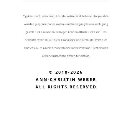
* gekennzeichneten Produkte oder Artikel sind Teil einer Kooperation,
wurden gesponsert oder kosten- und bedingungslos zur Verfügung
gestellt. Links in meinen Beiträgen können Affiliate-Links sein. Das
bedeutet, wenn du auf diese Links klickst und Produkte, welche ich
empfehle auch kaufst, erhalte ich eine kleine Provision. Hierbei fallen
keinerlei zusätzliche Kosten für dich an.
© 2010-2026
ANN-CHRISTIN WEBER
ALL RIGHTS RESERVED