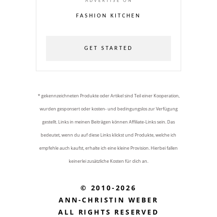
ADVERTISE ON
FASHION KITCHEN
GET STARTED
* gekennzeichneten Produkte oder Artikel sind Teil einer Kooperation,
wurden gesponsert oder kosten- und bedingungslos zur Verfügung
gestellt. Links in meinen Beiträgen können Affiliate-Links sein. Das
bedeutet, wenn du auf diese Links klickst und Produkte, welche ich
empfehle auch kaufst, erhalte ich eine kleine Provision. Hierbei fallen
keinerlei zusätzliche Kosten für dich an.
© 2010-2026
ANN-CHRISTIN WEBER
ALL RIGHTS RESERVED