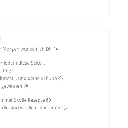
0
Morgen wünsch ich Dir 🙂
rliebt in diese Seite ..
chtig ..
idungstil, und deine Schuhe 🙂
ch gewinnen 😀
 mal 2 tolle Rezepte 🙂
 die sind wirklich sehr lecker 🙂