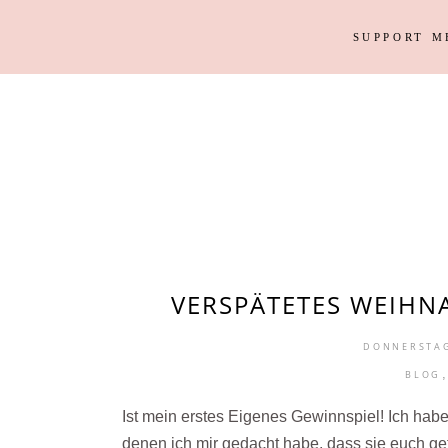
SUPPORT M
Outfits
Haus
Instagram Looks
Garten
DIY
Outfits
Haus
Weihnacht
Instagram Looks
Garten
DIY
Weihnacht
VERSPÄTETES WEIHN
DONNERSTAG
BLOG
Ist mein erstes Eigenes Gewinnspiel! Ich habe
denen ich mir gedacht habe, dass sie euch ge