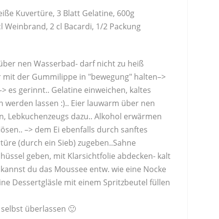
weiße Kuvertüre, 3 Blatt Gelatine, 600g
l Weinbrand, 2 cl Bacardi, 1/2 Packung
über nen Wasserbad- darf nicht zu heiß
 mit der Gummilippe in "bewegung" halten–>
–> es gerinnt.. Gelatine einweichen, kaltes
h werden lassen :).. Eier lauwarm über nen
n, Lebkuchenzeugs dazu.. Alkohol erwärmen
lösen.. –> dem Ei ebenfalls durch sanftes
türe (durch ein Sieb) zugeben..Sahne
hüssel geben, mit Klarsichtfolie abdecken- kalt
n kannst du das Moussee entw. wie eine Nocke
ine Dessertgläsle mit einem Spritzbeutel füllen
 selbst überlassen 🙂