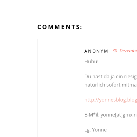
COMMENTS:
30. Dezemb
ANONYM
Huhu!
Du hast da ja ein ries
natürlich sofort mitm
http://yonnesblog.blo
E-M*il: yonne[at]gmx.n
Lg, Yonne