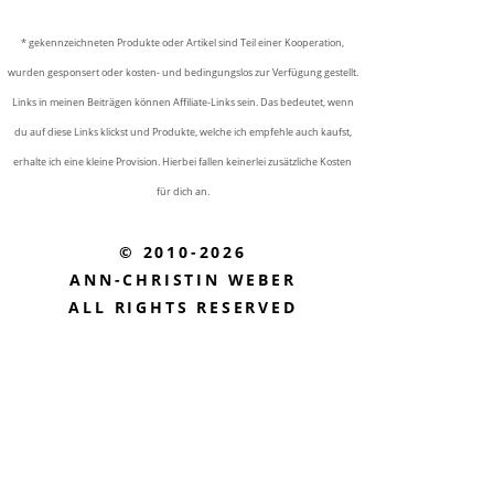
* gekennzeichneten Produkte oder Artikel sind Teil einer Kooperation,
wurden gesponsert oder kosten- und bedingungslos zur Verfügung gestellt.
Links in meinen Beiträgen können Affiliate-Links sein. Das bedeutet, wenn
du auf diese Links klickst und Produkte, welche ich empfehle auch kaufst,
erhalte ich eine kleine Provision. Hierbei fallen keinerlei zusätzliche Kosten
für dich an.
© 2010-2026
ANN-CHRISTIN WEBER
ALL RIGHTS RESERVED