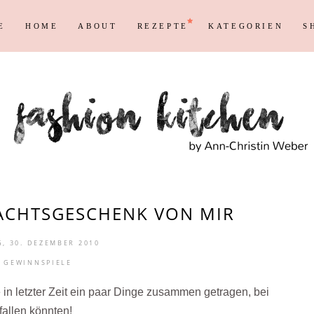
E
HOME
ABOUT
REZEPTE
KATEGORIEN
S
Persönliches
Blogging T
Instagram
Blog
Max
Shopping &
Persönliches
Blogging T
en
Reisen
Markenrecht
Instagram
Blog
Max
Shopping &
en
Reisen
Markenrecht
ACHTSGESCHENK VON MIR
, 30. DEZEMBER 2010
,
GEWINNSPIELE
 in letzter Zeit ein paar Dinge zusammen getragen, bei
fallen könnten!