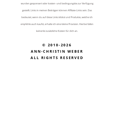
wurden gesponsert oder kosten- und bedingungslos zur Verfügung
gestellt. Links in meinen Beiträgen können Affiliate-Links sein. Das
bedeutet, wenn du auf diese Links klickst und Produkte, welche ich
empfehle auch kaufst, erhalte ich eine kleine Provision. Hierbei fallen
keinerlei zusätzliche Kosten für dich an.
© 2010-2026
ANN-CHRISTIN WEBER
ALL RIGHTS RESERVED