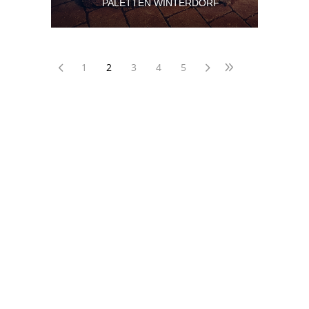
PALETTEN WINTERDORF
1
2
3
4
5