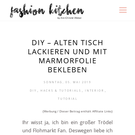
DIY – ALTEN TISCH
LACKIEREN UND MIT
MARMORFOLIE
BEKLEBEN
SONNTAG, 05. MAI 2019
,
,
,
DIY
HACKS & TUTORIALS
INTERIOR
TUTORIAL
{Werbung / Dieser Beitrag enthält Affiliate Links}
Ihr wisst ja, ich bin ein großer Trödel
und Flohmarkt Fan. Deswegen liebe ich