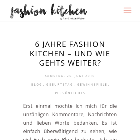
6 JAHRE FASHION
KITCHEN – UND WIE
GEHTS WEITER?
SAMSTAG, 25. JUNI 2016
,
,
,
BLOG
GEBURTSTAG
GEWINNSPIELE
PERSÖNLICHES
Erst einmal möchte ich mich für die
unzähligen Kommentare, Nachrichten
und lieben Worte bedanken. Es ist
einfach überwältigend zu sehen, wie
viel Euch mein Blog bedeutet. Ich bin