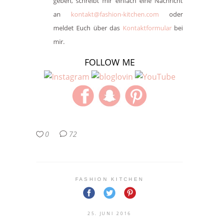
geben, schreibt mir einfach eine Nachricht
an
kontakt@fash
ion-kitchen.com
oder
meldet Euch über das
Kontaktformular
bei
mir.
FOLLOW ME
0
72
FASHION KITCHEN
25. JUNI 2016